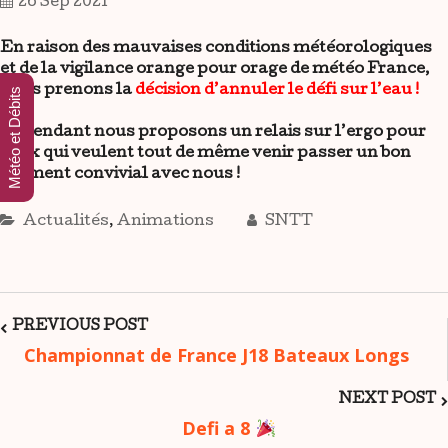
26 Sep 2021
En raison des mauvaises conditions météorologiques
et de la vigilance orange pour orage de météo France,
nous prenons la
décision d’annuler le défi sur l’eau !
Météo et Débits
Cependant nous proposons un relais sur l’ergo pour
ceux qui veulent tout de même venir passer un bon
moment convivial avec nous !
Actualités
,
Animations
SNTT
Post
PREVIOUS POST
Championnat de France J18 Bateaux Longs
Navigation
NEXT POST
Defi a 8