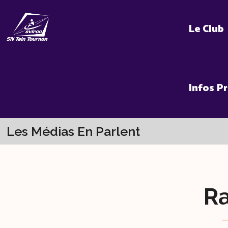
Skip
to
Le Club
content
Infos P
Les Médias En Parlent
R