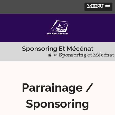
MENU
Skip
to
content
Sponsoring Et Mécénat
»
Sponsoring et Mécénat
Parrainage /
Sponsoring