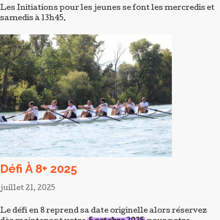
Défi À 8+ 2025
juillet 21, 2025
Le défi en 8 reprend sa date originelle alors réservez
dès maintenant votre
5 octobre 2025
pour notre
nouvelle édition du Défi en 8+. Que vous soyez une
entreprise, une institution, une association ou un
groupe d'ami.e.s, venez dompter le Rhône et défier les
autres équipages. Le principe : réunir 8 personnes ou
plus, réserver votre entraînement et vous serez fin
prêt.e.s pour 500 m de rames intensives !
Nouveau
:
Vous n'êtes pas 8, inscrivez-vous dès 2
équi20piers, nous compléterons votre bateau
avec d'autres participants dans votre cas !
Pour cette édition, des animations au sol seront
proposées : parcours d'obstacles, animations
sur rameur (ergomètre), séances découverte