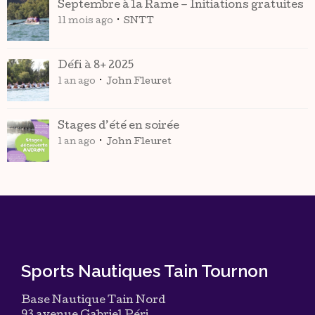
Sports Nautiques Tain Tournon
Base Nautique Tain Nord
93 avenue Gabriel Péri
26600 Tain l’Hermitage
contact[at]avirontaintournon.fr
04 75 08 70 19
(laissez un message on vous rappelle)