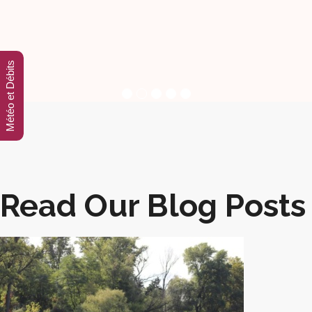
Météo et Débits
Défi À 8+ 2026
mars 9, 2026
Le défi en 8 reprend sa date originelle alors réservez
dès maintenant votre
4 octobre 2026
pour notre
nouvelle édition du Défi en 8+. Que vous soyez une