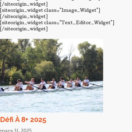
Défi À 8+ 2025
mars 31, 2025
Réservez la date du
25 mai 2025
pour notre nouvelle
édition du Défi en 8+. Que vous soyez une entreprise,
une institution, une association ou un groupe d'ami.e.s,
venez dompter le Rhône et défier les autres équipages.
Le principe : réunir 8 personnes ou plus, réserver votre
entraînement et vous serez fin prêt.e.s pour 500 m de
rames intensives ! Toutes les infos sur la page du
Défi