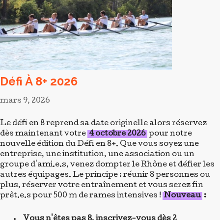
entreprise, une institution, une association ou un
groupe d'ami.e.s, venez dompter le Rhône et défier les
autres équipages. Le principe : réunir 8 personnes ou
plus, réserver votre entraînement et vous serez fin
prêt.e.s pour 500 m de rames intensives !
Nouveau
:
Vous n'êtes pas 8, inscrivez-vous dès 2
équi20piers, nous compléterons votre bateau
avec d'autres participants dans votre cas !
Pour cette édition, des animations au sol seront
proposées : animations sur rameur (ergomètre),
séances découverte d'aviron Fitness.
Participez aux défis proposés : le meilleur
déguisement, le plus beau cri de motivation
Toutes les infos sur la page du
Défi