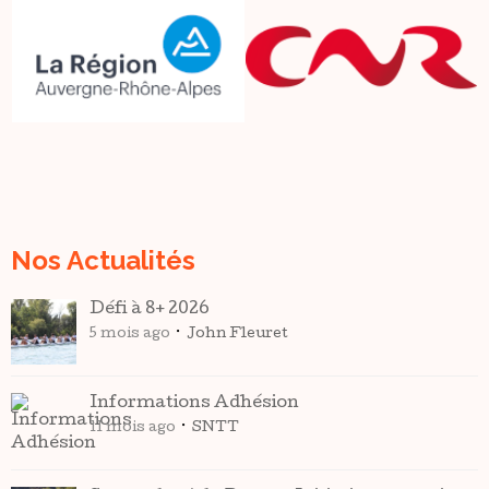
5 mois ago
John Fleuret
Informations Adhésion
11 mois ago
SNTT
Septembre à la Rame – Initiations gratuites
11 mois ago
SNTT
Défi à 8+ 2025
1 an ago
John Fleuret
Stages d’été en soirée
1 an ago
John Fleuret