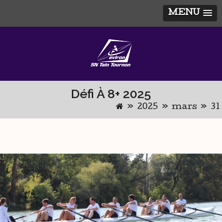
MENU
Skip
to
content
Défi À 8+ 2025
»
2025
»
mars
»
31