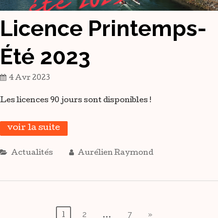
Licence Printemps-
Été 2023
4 Avr 2023
Les licences 90 jours sont disponibles !
voir la suite
Actualités
Aurélien Raymond
Pagination
2
7
»
…
1