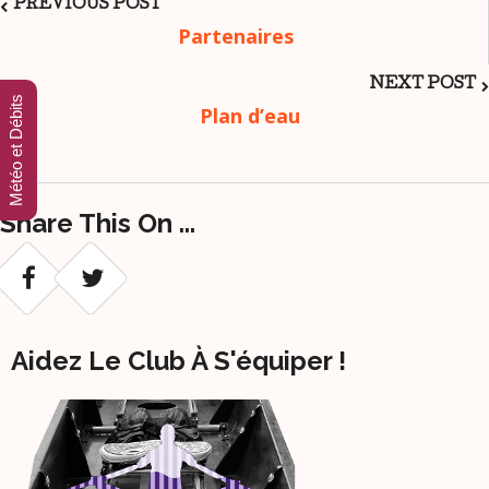
Post
PREVIOUS POST
Partenaires
Navigation
NEXT POST
Météo et Débits
Plan d’eau
Share This On ...
Aidez Le Club À S'équiper !