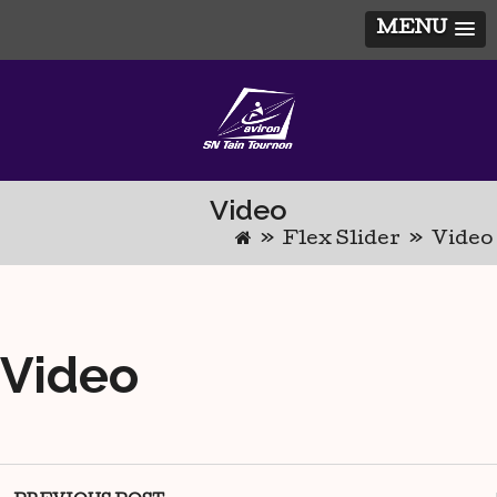
MENU
Skip
to
content
Video
»
Flex Slider
»
Video
Video