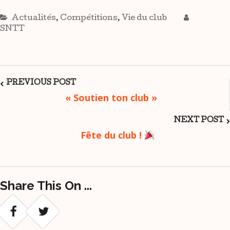
Actualités
,
Compétitions
,
Vie du club
SNTT
Post
PREVIOUS POST
« Soutien ton club »
Navigation
NEXT POST
Fête du club !
Share This On ...