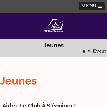
MENU
Skip
to
content
Jeunes
»
Event
Jeunes
Aidez Le Club À S'équiper !