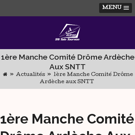
MENU
Skip
to
content
1ère Manche Comité Drôme Ardèche
Aux SNTT
»
Actualités
»
1ère Manche Comité Drôme
Ardèche aux SNTT
1ère Manche Comité