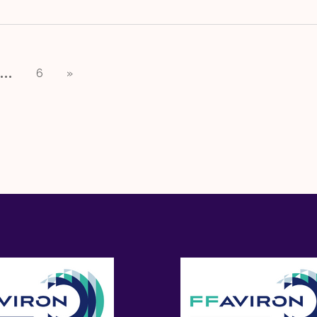
6
»
…