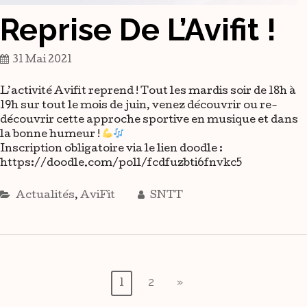
Reprise De L’Avifit !
31 Mai 2021
L’activité Avifit reprend ! Tout les mardis soir de 18h à
19h sur tout le mois de juin, venez découvrir ou re-
découvrir cette approche sportive en musique et dans
la bonne humeur !
Inscription obligatoire via le lien doodle :
https://doodle.com/poll/fcdfuzbti6fnvkc5
Actualités
,
AviFit
SNTT
Pagination
2
»
1