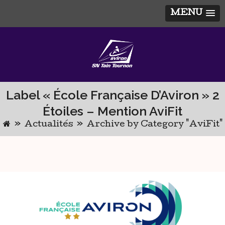
MENU
Skip
to
content
Label « École Française D’Aviron » 2
Étoiles – Mention AviFit
»
Actualités
»
Archive by Category "AviFit"