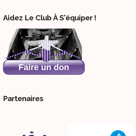
Des
Publications
Aidez Le Club À S'équiper !
Partenaires