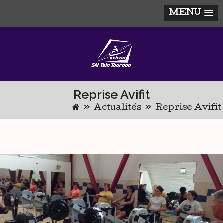
MENU
Skip
to
content
Reprise Avifit
»
Actualités
»
Reprise Avifit