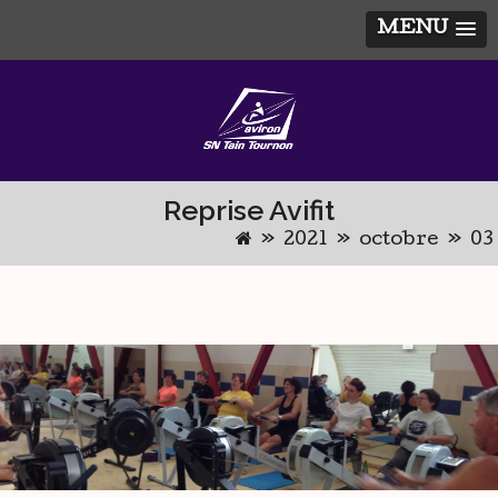
MENU
Skip
to
content
Reprise Avifit
»
2021
»
octobre
»
03