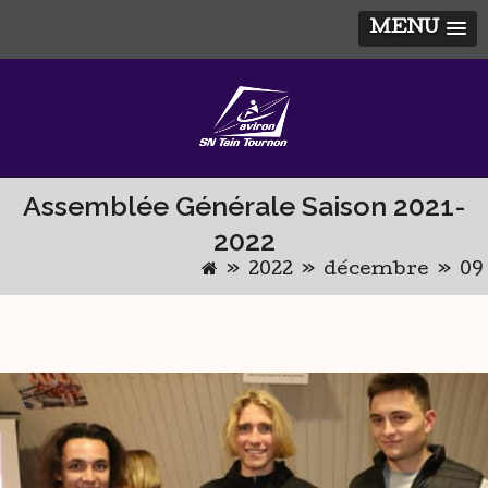
MENU
Skip
to
content
Assemblée Générale Saison 2021-
2022
»
2022
»
décembre
»
09