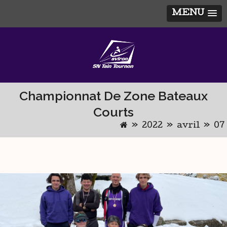
MENU
Skip
to
content
Championnat De Zone Bateaux
Courts
»
2022
»
avril
»
07