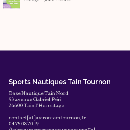
1 an ago
John Fleuret
Sports Nautiques Tain Tournon
Base Nautique Tain Nord
93 avenue Gabriel Péri
26600 Tain l’Hermitage
contact[at]avirontaintournon.fr
04 75 08 70 19