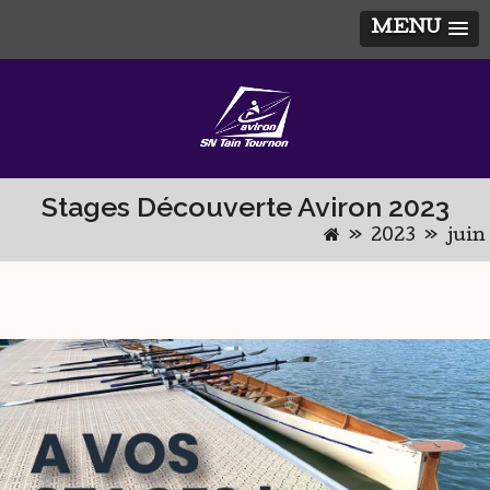
MENU
Skip
to
content
Stages Découverte Aviron 2023
»
2023
»
juin