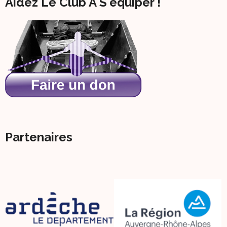
Aidez Le Club À S'équiper !
Partenaires