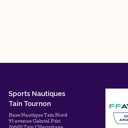
Sports Nautiques
Tain Tournon
Base Nautique Tain Nord
93 avenue Gabriel Péri
26600 Tain l’Hermitage