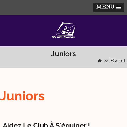
MENU
Skip
to
content
Juniors
»
Event
Juniors
Aidez Le Club À S'équiper !