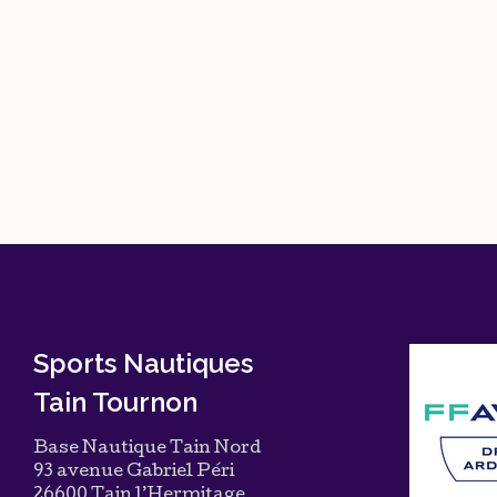
Sports Nautiques
Tain Tournon
Base Nautique Tain Nord
93 avenue Gabriel Péri
26600 Tain l’Hermitage