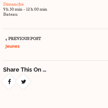
Dimanche
9 h 30 min
-
12 h 00 min
Bateau
Post
PREVIOUS POST
Jeunes
Navigation
Share This On ...