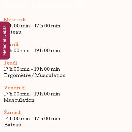
Event Timeslots (6)
Mercredi
14 h 00 min
-
17 h 00 min
Météo et Débits
Bateau
Mardi
17 h 00 min
-
19 h 00 min
Jeudi
17 h 00 min
-
19 h 00 min
Ergomètre / Musculation
Vendredi
17 h 00 min
-
19 h 00 min
Musculation
Samedi
14 h 00 min
-
17 h 00 min
Bateau