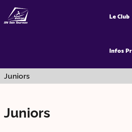
Skip
to
Le Club
content
Infos P
Juniors
Juniors