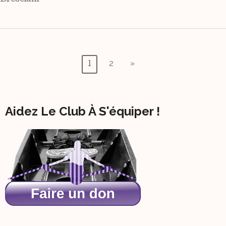
Pagination
2
»
1
Des
Publications
Aidez Le Club À S'équiper !