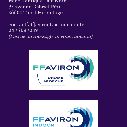
Base Nautique Tain Nord
93 avenue Gabriel Péri
26600 Tain l’Hermitage
contact[at]avirontaintournon.fr
04 75 08 70 19
(laissez un message on vous rappelle)