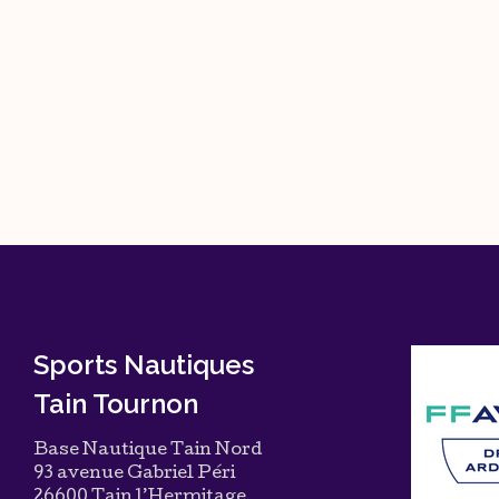
Sports Nautiques
Tain Tournon
Base Nautique Tain Nord
93 avenue Gabriel Péri
26600 Tain l’Hermitage