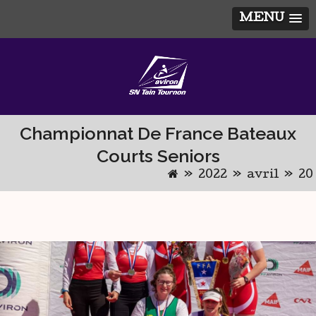
MENU
Skip
to
content
Championnat De France Bateaux
Courts Seniors
»
2022
»
avril
»
20