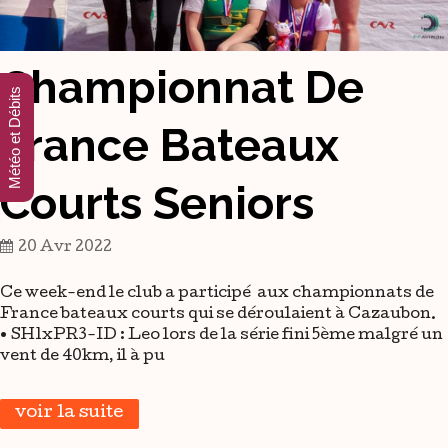
Championnat De
Météo et Débits
France Bateaux
Courts Seniors
20 Avr 2022
Ce week-end le club a participé aux championnats de
France bateaux courts qui se déroulaient à Cazaubon.
• SH1xPR3-ID : Leo lors de la série fini 5ème malgré un
vent de 40km, il à pu
voir la suite