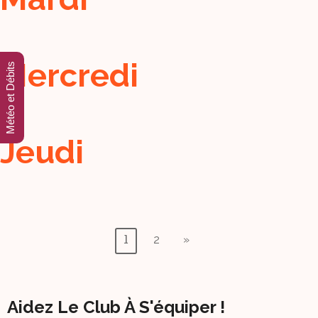
Mercredi
Météo et Débits
Jeudi
Pagination
2
»
1
Des
Publications
Aidez Le Club À S'équiper !