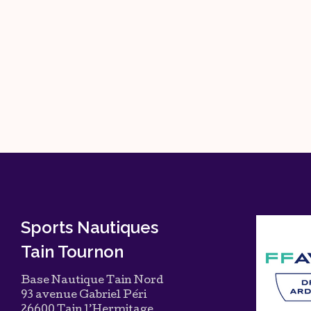
Sports Nautiques
Tain Tournon
Base Nautique Tain Nord
93 avenue Gabriel Péri
26600 Tain l’Hermitage