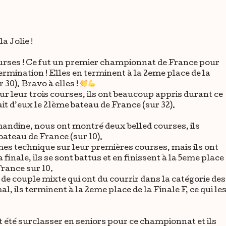
a Jolie !
 courses ! Ce fut un premier championnat de France pour
termination ! Elles en terminent à la 2eme place de la
 30). Bravo à elles !
ur leur trois courses, ils ont beaucoup appris durant ce
ait d’eux le 21ème bateau de France (sur 32).
andine, nous ont montré deux belled courses, ils
bateau de France (sur 10).
es technique sur leur premières courses, mais ils ont
 finale, ils se sont battus et en finissent à la 5eme place
France sur 10.
e couple mixte qui ont du courrir dans la catégorie des
 ils terminent à la 2eme place de la Finale F, ce qui le
t été surclasser en seniors pour ce championnat et ils