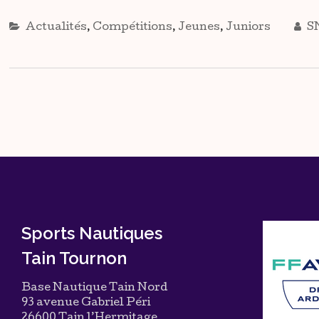
Actualités
,
Compétitions
,
Jeunes
,
Juniors
S
Sports Nautiques
Tain Tournon
Base Nautique Tain Nord
93 avenue Gabriel Péri
26600 Tain l’Hermitage