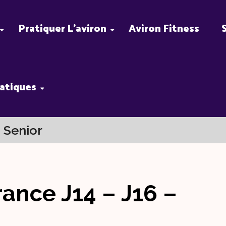
Pratiquer L’aviron
Aviron Fitness
ratiques
 Senior
ance J14 – J16 –