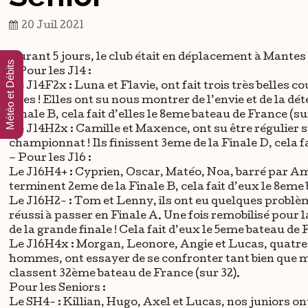
20 Juil 2021
Durant 5 jours, le club était en déplacement à Mantes l
Météo et Débits
– Pour les J14 :
Le J14F2x : Luna et Flavie, ont fait trois très belles
elles ! Elles ont su nous montrer de l’envie et de la dé
Finale B, cela fait d’elles le 8eme bateau de France (sur
Le J14H2x : Camille et Maxence, ont su être régulier s
championnat ! Ils finissent 3eme de la Finale D, cela f
– Pour les J16 :
Le J16H4+ : Cyprien, Oscar, Matéo, Noa, barré par Am
terminent 2eme de la Finale B, cela fait d’eux le 8eme 
Le J16H2- : Tom et Lenny, ils ont eu quelques problèm
réussi à passer en Finale A. Une fois remobilisé pour la
de la grande finale ! Cela fait d’eux le 5eme bateau de 
Le J16H4x : Morgan, Leonore, Angie et Lucas, quatre d
hommes, ont essayer de se confronter tant bien que mal,
classent 32ème bateau de France (sur 32).
Pour les Seniors :
Le SH4- : Killian, Hugo, Axel et Lucas, nos juniors on