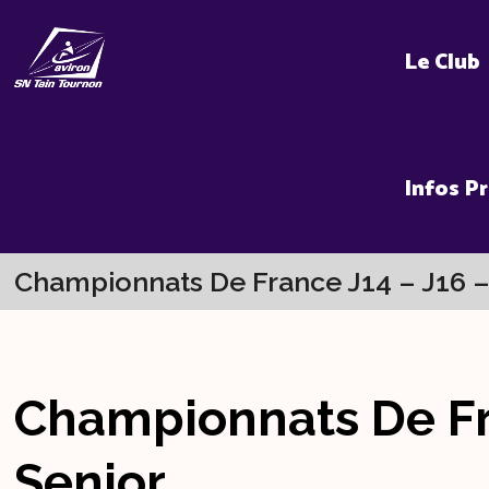
Skip
to
Le Club
content
Infos P
Championnats De France J14 – J16 –
Championnats De Fr
Senior