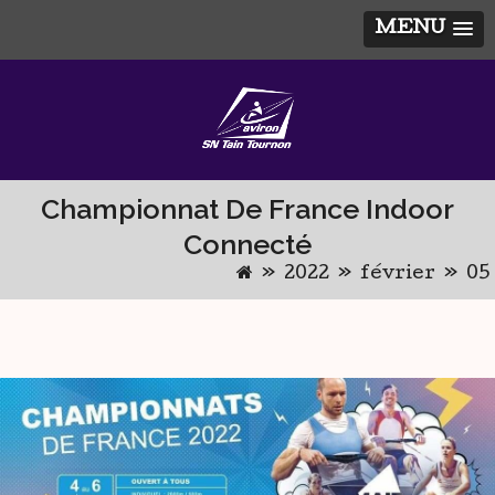
MENU
Skip
to
content
Championnat De France Indoor
Connecté
»
2022
»
février
»
05