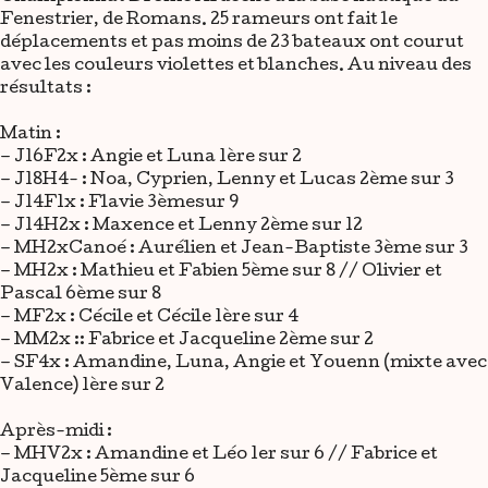
Fenestrier, de Romans. 25 rameurs ont fait le
déplacements et pas moins de 23 bateaux ont courut
avec les couleurs violettes et blanches. Au niveau des
résultats :
Matin :
– J16F2x : Angie et Luna 1ère sur 2
– J18H4- : Noa, Cyprien, Lenny et Lucas 2ème sur 3
– J14F1x : Flavie 3èmesur 9
– J14H2x : Maxence et Lenny 2ème sur 12
– MH2xCanoé : Aurélien et Jean-Baptiste 3ème sur 3
– MH2x : Mathieu et Fabien 5ème sur 8 // Olivier et
Pascal 6ème sur 8
– MF2x : Cécile et Cécile 1ère sur 4
– MM2x :: Fabrice et Jacqueline 2ème sur 2
– SF4x : Amandine, Luna, Angie et Youenn (mixte avec
Valence) 1ère sur 2
Après-midi :
– MHV2x : Amandine et Léo 1er sur 6 // Fabrice et
Jacqueline 5ème sur 6