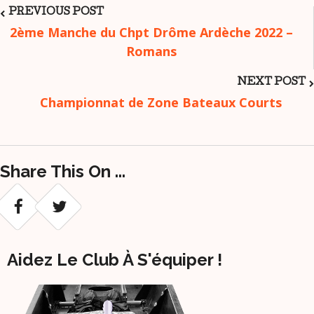
Post
PREVIOUS POST
2ème Manche du Chpt Drôme Ardèche 2022 –
Romans
Navigation
NEXT POST
Championnat de Zone Bateaux Courts
Share This On ...
Aidez Le Club À S'équiper !