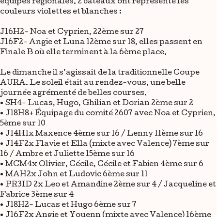
équipes régionales. 2 bateaux ont représenté les
couleurs violettes et blanches :
J16H2- Noa et Cyprien, 22ème sur 27
J16F2- Angie et Luna 12ème sur 18, elles passent en
Finale B où elle terminent à la 6ème place.
Le dimanche il s’agissait de la traditionnelle Coupe
AURA. Le soleil était au rendez-vous, une belle
journée agrémenté de belles courses.
• SH4- Lucas, Hugo, Ghilian et Dorian 2ème sur 2
• J18H8+ Équipage du comité 2607 avec Noa et Cyprien,
5ème sur 10
• J14H1x Maxence 4ème sur 16 / Lenny 11ème sur 16
• J14F2x Flavie et Ella (mixte avec Valence) 7ème sur
16 / Ambre et Juliette 15ème sur 16
• MCM4x Olivier, Cécile, Cécile et Fabien 4ème sur 6
• MAH2x John et Ludovic 6ème sur 11
• PR3ID 2x Leo et Amandine 2ème sur 4 / Jacqueline et
Fabrice 3ème sur 4
• J18H2- Lucas et Hugo 6ème sur 7
• J16F2x Angie et Youenn (mixte avec Valence) 16ème