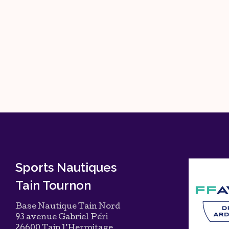
Sports Nautiques
Tain Tournon
Base Nautique Tain Nord
93 avenue Gabriel Péri
26600 Tain l’Hermitage