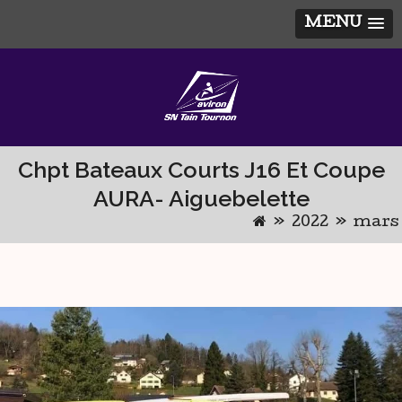
MENU
Skip
to
content
Chpt Bateaux Courts J16 Et Coupe
AURA- Aiguebelette
»
2022
»
mars