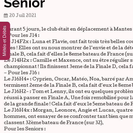
Senior
20 Juil 2021
Météo et Débits
Durant 5 jours, le club était en déplacement à Mantes l
– Pour les J14 :
Le J14F2x : Luna et Flavie, ont fait trois très belles
elles ! Elles ont su nous montrer de l’envie et de la dé
Finale B, cela fait d’elles le 8eme bateau de France (sur
Le J14H2x : Camille et Maxence, ont su être régulier s
championnat ! Ils finissent 3eme de la Finale D, cela f
– Pour les J16 :
Le J16H4+ : Cyprien, Oscar, Matéo, Noa, barré par Am
terminent 2eme de la Finale B, cela fait d’eux le 8eme 
Le J16H2- : Tom et Lenny, ils ont eu quelques problèm
réussi à passer en Finale A. Une fois remobilisé pour la
de la grande finale ! Cela fait d’eux le 5eme bateau de 
Le J16H4x : Morgan, Leonore, Angie et Lucas, quatre d
hommes, ont essayer de se confronter tant bien que mal,
classent 32ème bateau de France (sur 32).
Pour les Seniors :