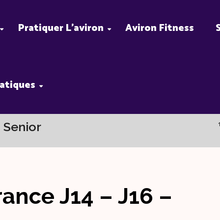
Pratiquer L’aviron
Aviron Fitness
ratiques
 Senior
ance J14 – J16 –