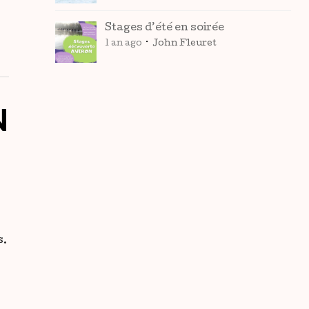
Stages d’été en soirée
1 an ago
John Fleuret
N
s.