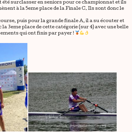
t été surclasser en seniors pour ce championnat et ils
mènent à la 5eme place de la Finale C. Ils sont donc le
rse, puis pour la grande finale A, il a su écouter et
 la 3eme place de cette catégorie (sur 4) avec une belle
nements qui ont finis par payer !