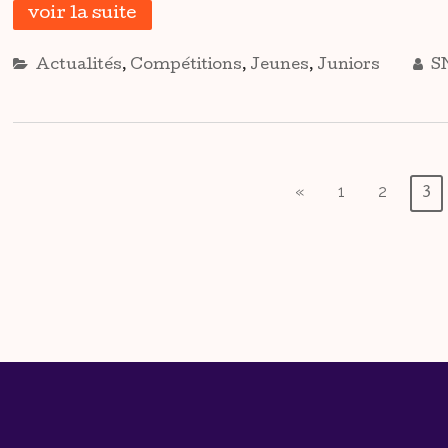
voir la suite
Actualités
,
Compétitions
,
Jeunes
,
Juniors
S
Pagination
«
1
2
3
Des
Publications