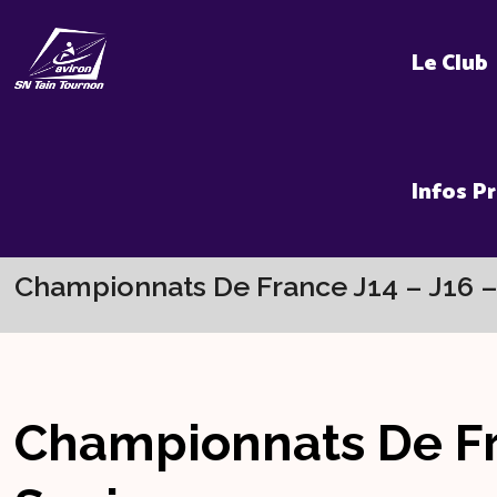
Skip
to
Le Club
content
Infos P
Championnats De France J14 – J16 –
Championnats De Fr