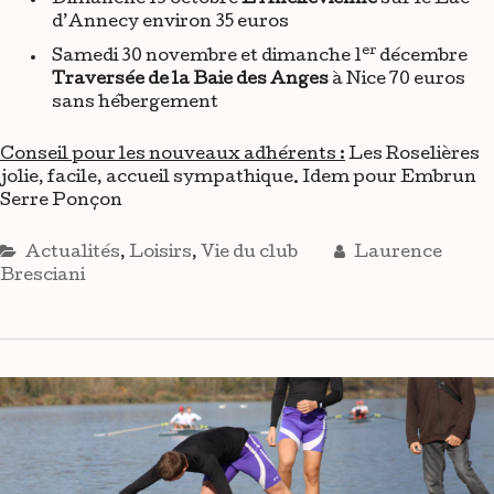
Dimanche 13 octobre
L’Ancilevienne
sur le Lac
d’Annecy environ 35 euros
er
Samedi 30 novembre et dimanche 1
décembre
Traversée de la Baie des Anges
à Nice 70 euros
sans hébergement
Conseil pour les nouveaux adhérents :
Les Roselières
jolie, facile, accueil sympathique. Idem pour Embrun
Serre Ponçon
Actualités
,
Loisirs
,
Vie du club
Laurence
Bresciani