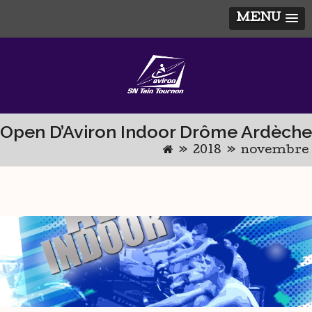
MENU
Skip
to
content
Open D’Aviron Indoor Drôme Ardèche
»
2018
»
novembre