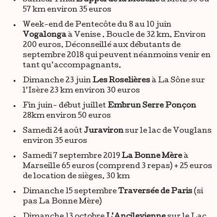
Samedi 4 mai
L’appel de la Moselle
à Metz 30 ou
57 km environ 35 euros
Week-end de Pentecôte du 8 au 10 juin
Vogalonga
à Venise . Boucle de 32 km. Environ
200 euros. Déconseillé aux débutants de
septembre 2018 qui peuvent néanmoins venir en
tant qu’accompagnants.
Dimanche 23 juin
Les Roselières
à La Sône sur
l’Isère 23 km environ 30 euros
Fin juin- début juillet
Embrun Serre Ponçon
28km environ 50 euros
Samedi 24 août
Juraviron
sur le lac de Vouglans
environ 35 euros
Samedi 7 septembre 2019
La Bonne Mère
à
Marseille 65 euros (comprend 3 repas) + 25 euros
de location de sièges. 30 km
Dimanche 15 septembre
Traversée de Paris
(si
pas La Bonne Mère)