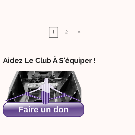
Pagination
2
»
1
Des
Publications
Aidez Le Club À S'équiper !